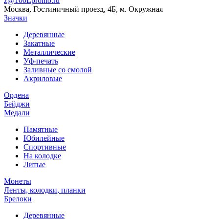
z@100Lpromo.ru
Москва, Гостиничный проезд, 4Б, м. Окружная
Значки
Деревянные
Закатные
Металлические
Уф-печать
Заливные со смолой
Акриловые
Ордена
Бейджи
Медали
Памятные
Юбилейные
Спортивные
На колодке
Литые
Монеты
Ленты, колодки, планки
Брелоки
Деревянные