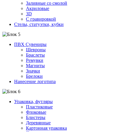
Заливные со смолой
Акриловые
3D
C гравировкой
Стелы, статуэтки, кубки
ПВХ Сувениры
Шевроны
Браслеты
Ремувки
Магниты
Значки
Брелоки
Нанесение логотипа
Упаковка, футляры
Пластиковые
Флоковые
Блистеры
Деревянные
Картонная упаковка