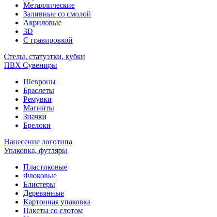
Металлические
Заливные со смолой
Акриловые
3D
C гравировкой
Стелы, статуэтки, кубки
ПВХ Сувениры
Шевроны
Браслеты
Ремувки
Магниты
Значки
Брелоки
Нанесение логотипа
Упаковка, футляры
Пластиковые
Флоковые
Блистеры
Деревянные
Картонная упаковка
Пакеты со слотом