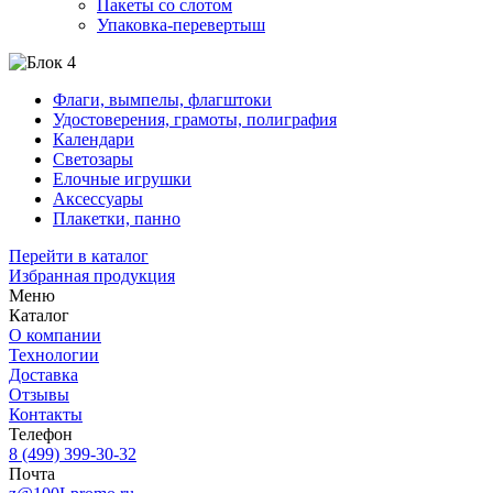
Пакеты со слотом
Упаковка-перевертыш
Флаги, вымпелы, флагштоки
Удостоверения, грамоты, полиграфия
Календари
Светозары
Елочные игрушки
Аксессуары
Плакетки, панно
Перейти в каталог
Избранная продукция
Меню
Каталог
О компании
Технологии
Доставка
Отзывы
Контакты
Телефон
8 (499) 399-30-32
Почта