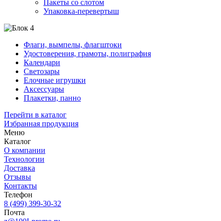
Пакеты со слотом
Упаковка-перевертыш
Флаги, вымпелы, флагштоки
Удостоверения, грамоты, полиграфия
Календари
Светозары
Елочные игрушки
Аксессуары
Плакетки, панно
Перейти в каталог
Избранная продукция
Меню
Каталог
О компании
Технологии
Доставка
Отзывы
Контакты
Телефон
8 (499) 399-30-32
Почта