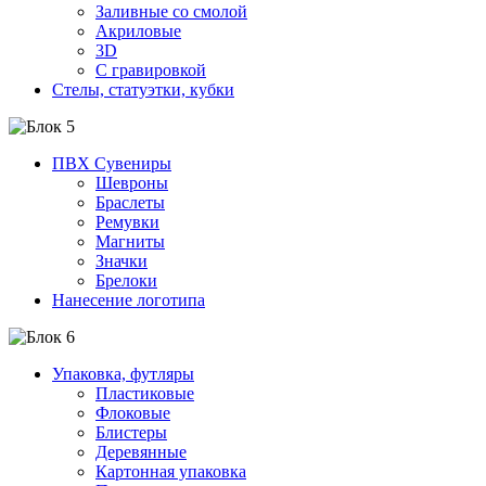
Заливные со смолой
Акриловые
3D
C гравировкой
Стелы, статуэтки, кубки
ПВХ Сувениры
Шевроны
Браслеты
Ремувки
Магниты
Значки
Брелоки
Нанесение логотипа
Упаковка, футляры
Пластиковые
Флоковые
Блистеры
Деревянные
Картонная упаковка