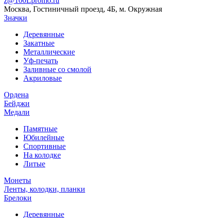
z@100Lpromo.ru
Москва, Гостиничный проезд, 4Б, м. Окружная
Значки
Деревянные
Закатные
Металлические
Уф-печать
Заливные со смолой
Акриловые
Ордена
Бейджи
Медали
Памятные
Юбилейные
Спортивные
На колодке
Литые
Монеты
Ленты, колодки, планки
Брелоки
Деревянные