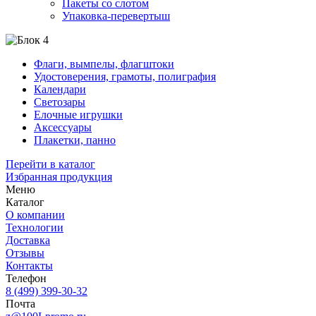
Пакеты со слотом
Упаковка-перевертыш
Флаги, вымпелы, флагштоки
Удостоверения, грамоты, полиграфия
Календари
Светозары
Елочные игрушки
Аксессуары
Плакетки, панно
Перейти в каталог
Избранная продукция
Меню
Каталог
О компании
Технологии
Доставка
Отзывы
Контакты
Телефон
8 (499) 399-30-32
Почта