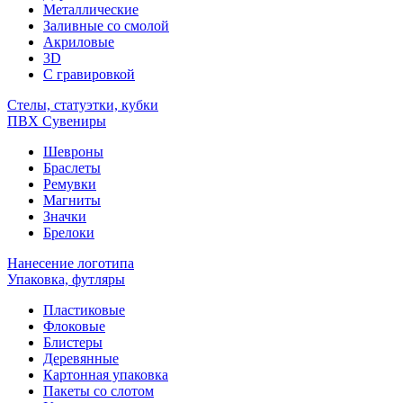
Металлические
Заливные со смолой
Акриловые
3D
C гравировкой
Стелы, статуэтки, кубки
ПВХ Сувениры
Шевроны
Браслеты
Ремувки
Магниты
Значки
Брелоки
Нанесение логотипа
Упаковка, футляры
Пластиковые
Флоковые
Блистеры
Деревянные
Картонная упаковка
Пакеты со слотом