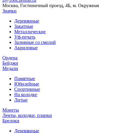
z@100Lpromo.ru
Москва, Гостиничный проезд, 4Б, м. Окружная
Значки
Деревянные
Закатные
Металлические
Уф-печать
Заливные со смолой
Акриловые
Ордена
Бейджи
Медали
Памятные
Юбилейные
Спортивные
На колодке
Литые
Монеты
Ленты, колодки, планки
Брелоки
Деревянные