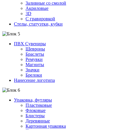
Заливные со смолой
Акриловые
3D
C гравировкой
Стелы, статуэтки, кубки
ПВХ Сувениры
Шевроны
Браслеты
Ремувки
Магниты
Значки
Брелоки
Нанесение логотипа
Упаковка, футляры
Пластиковые
Флоковые
Блистеры
Деревянные
Картонная упаковка