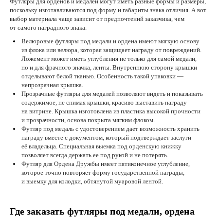
Футляры для орденов и медалей могут иметь разные формы и размеры,
поскольку изготавливаются под форму и габариты знака отличия. А вот
выбор материала чаще зависит от предпочтений заказчика, чем
от самого наградного знака.
Велюровые футляры под медали и ордена имеют мягкую основу
из флока или велюра, которая защищает награду от повреждений.
Ложемент может иметь углубления не только для самой медали,
но и для фрачного значка, ленты. Внутреннюю сторону крышки
отделывают белой тканью. Особенность такой упаковки —
непрозрачная крышка.
Прозрачные футляры для медалей позволяют видеть и показывать
содержимое, не снимая крышки, красиво выставить награду
на витрине. Крышка изготовлена из пластика высокой прочности
и прозрачности, основа покрыта мягким флоком.
Футляр под медаль с удостоверением дает возможность хранить
награду вместе с документом, который подтверждает заслуги
её владельца. Специальная выемка под орденскую книжку
позволяет всегда держать ее под рукой и не потерять.
Футляр для Ордена Дружбы имеет пятиконечное углубление,
которое точно повторяет форму государственной награды,
и выемку для колодки, обтянутой муаровой лентой.
Где заказать футляры под медали, ордена