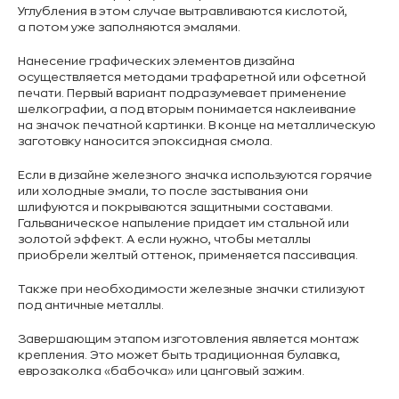
Углубления в этом случае вытравливаются кислотой,
а потом уже заполняются эмалями.
Нанесение графических элементов дизайна
осуществляется методами трафаретной или офсетной
печати. Первый вариант подразумевает применение
шелкографии, а под вторым понимается наклеивание
на значок печатной картинки. В конце на металлическую
заготовку наносится эпоксидная смола.
Если в дизайне железного значка используются горячие
или холодные эмали, то после застывания они
шлифуются и покрываются защитными составами.
Гальваническое напыление придает им стальной или
золотой эффект. А если нужно, чтобы металлы
приобрели желтый оттенок, применяется пассивация.
Также при необходимости железные значки стилизуют
под античные металлы.
Завершающим этапом изготовления является монтаж
крепления. Это может быть традиционная булавка,
еврозаколка «бабочка» или цанговый зажим.