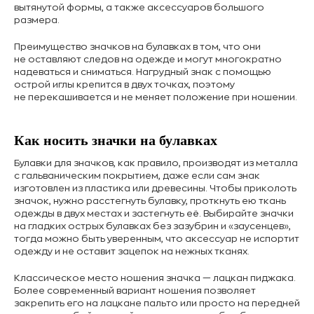
вытянутой формы, а также аксессуаров большого
размера.
Преимущество значков на булавках в том, что они
не оставляют следов на одежде и могут многократно
надеваться и сниматься. Нагрудный знак с помощью
острой иглы крепится в двух точках, поэтому
не перекашивается и не меняет положение при ношении.
Как носить значки на булавках
Булавки для значков, как правило, производят из металла
с гальваническим покрытием, даже если сам знак
изготовлен из пластика или древесины. Чтобы приколоть
значок, нужно расстегнуть булавку, проткнуть ею ткань
одежды в двух местах и застегнуть её. Выбирайте значки
на гладких острых булавках без зазубрин и «заусенцев»,
тогда можно быть уверенным, что аксессуар не испортит
одежду и не оставит зацепок на нежных тканях.
Классическое место ношения значка — лацкан пиджака.
Более современный вариант ношения позволяет
закрепить его на лацкане пальто или просто на передней