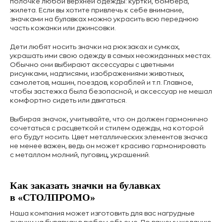
полочке любой верхней одежды: куртки, бомбера,
жилета. Если вы хотите привлечь к себе внимание,
значками на булавках можно украсить всю переднюю
часть кожанки или джинсовки.
Дети любят носить значки на рюкзаках и сумках,
украшать ими свою одежду в самых неожиданных местах.
Обычно они выбирают аксессуары с цветными
рисунками, надписями, изображениями животных,
самолетов, машин, поездов, кораблей и т.п. Главное,
чтобы застежка была безопасной, и аксессуар не мешал
комфортно сидеть или двигаться.
Выбирая значок, учитывайте, что он должен гармонично
сочетаться с расцветкой и стилем одежды, на которой
его будут носить. Цвет металлических элементов значка
не менее важен, ведь он может красиво гармонировать
с металлом молний, пуговиц, украшений.
Как заказать значки на булавках
в «СТОЛПРОМО»
Наша компания может изготовить для вас нагрудные