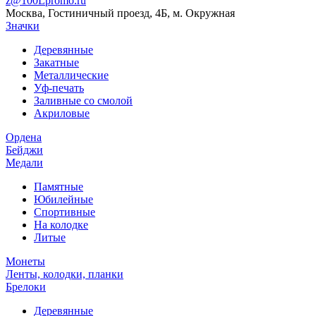
z@100Lpromo.ru
Москва, Гостиничный проезд, 4Б, м. Окружная
Значки
Деревянные
Закатные
Металлические
Уф-печать
Заливные со смолой
Акриловые
Ордена
Бейджи
Медали
Памятные
Юбилейные
Спортивные
На колодке
Литые
Монеты
Ленты, колодки, планки
Брелоки
Деревянные