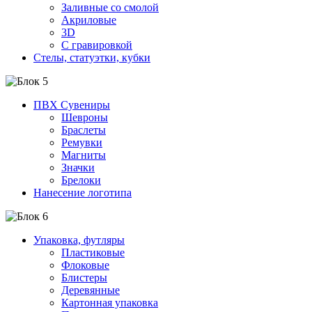
Заливные со смолой
Акриловые
3D
C гравировкой
Стелы, статуэтки, кубки
ПВХ Сувениры
Шевроны
Браслеты
Ремувки
Магниты
Значки
Брелоки
Нанесение логотипа
Упаковка, футляры
Пластиковые
Флоковые
Блистеры
Деревянные
Картонная упаковка