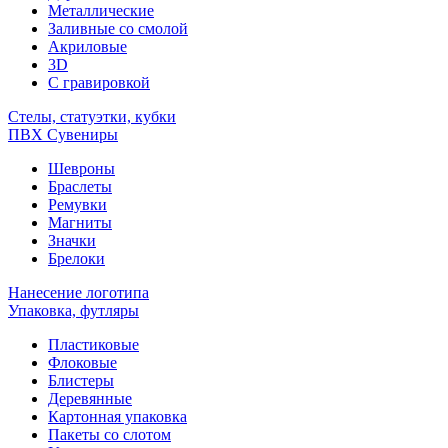
Металлические
Заливные со смолой
Акриловые
3D
C гравировкой
Стелы, статуэтки, кубки
ПВХ Сувениры
Шевроны
Браслеты
Ремувки
Магниты
Значки
Брелоки
Нанесение логотипа
Упаковка, футляры
Пластиковые
Флоковые
Блистеры
Деревянные
Картонная упаковка
Пакеты со слотом