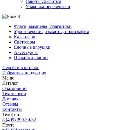
Пакеты со слотом
Упаковка-перевертыш
Флаги, вымпелы, флагштоки
Удостоверения, грамоты, полиграфия
Календари
Светозары
Елочные игрушки
Аксессуары
Плакетки, панно
Перейти в каталог
Избранная продукция
Меню
Каталог
О компании
Технологии
Доставка
Отзывы
Контакты
Телефон
8 (499) 399-30-32
Почта