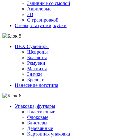
Заливные со смолой
Акриловые
3D
C гравировкой
Стелы, статуэтки, кубки
ПВХ Сувениры
Шевроны
Браслеты
Ремувки
Магниты
Значки
Брелоки
Нанесение логотипа
Упаковка, футляры
Пластиковые
Флоковые
Блистеры
Деревянные
Картонная упаковка