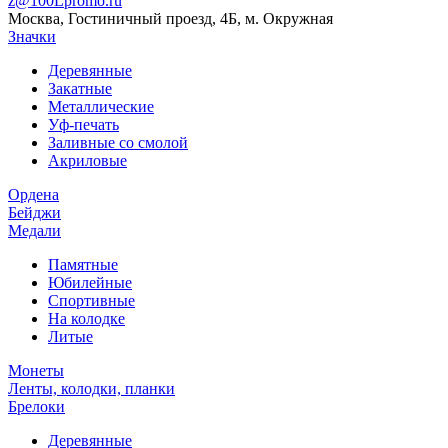
z@100Lpromo.ru
Москва, Гостиничный проезд, 4Б, м. Окружная
Значки
Деревянные
Закатные
Металлические
Уф-печать
Заливные со смолой
Акриловые
Ордена
Бейджи
Медали
Памятные
Юбилейные
Спортивные
На колодке
Литые
Монеты
Ленты, колодки, планки
Брелоки
Деревянные