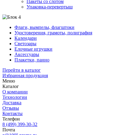
Пакеты со слотом
Упаковка-перевертыш
Флаги, вымпелы, флагштоки
Удостоверения, грамоты, полиграфия
Календари
Светозары
Елочные игрушки
Аксессуары
Плакетки, панно
Перейти в каталог
Избранная продукция
Меню
Каталог
О компании
Технологии
Доставка
Отзывы
Контакты
Телефон
8 (499) 399-30-32
Почта