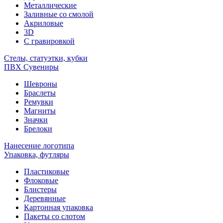
Металлические
Заливные со смолой
Акриловые
3D
C гравировкой
Стелы, статуэтки, кубки
ПВХ Сувениры
Шевроны
Браслеты
Ремувки
Магниты
Значки
Брелоки
Нанесение логотипа
Упаковка, футляры
Пластиковые
Флоковые
Блистеры
Деревянные
Картонная упаковка
Пакеты со слотом