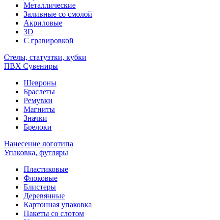
Металлические
Заливные со смолой
Акриловые
3D
C гравировкой
Стелы, статуэтки, кубки
ПВХ Сувениры
Шевроны
Браслеты
Ремувки
Магниты
Значки
Брелоки
Нанесение логотипа
Упаковка, футляры
Пластиковые
Флоковые
Блистеры
Деревянные
Картонная упаковка
Пакеты со слотом