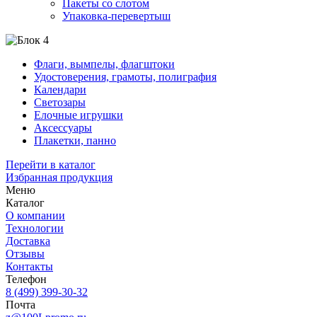
Пакеты со слотом
Упаковка-перевертыш
Флаги, вымпелы, флагштоки
Удостоверения, грамоты, полиграфия
Календари
Светозары
Елочные игрушки
Аксессуары
Плакетки, панно
Перейти в каталог
Избранная продукция
Меню
Каталог
О компании
Технологии
Доставка
Отзывы
Контакты
Телефон
8 (499) 399-30-32
Почта