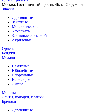
z@100Lpromo.ru
Москва, Гостиничный проезд, 4Б, м. Окружная
Значки
Деревянные
Закатные
Металлические
Уф-печать
Заливные со смолой
Акриловые
Ордена
Бейджи
Медали
Памятные
Юбилейные
Спортивные
На колодке
Литые
Монеты
Ленты, колодки, планки
Брелоки
Деревянные