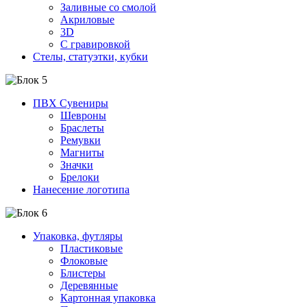
Заливные со смолой
Акриловые
3D
C гравировкой
Стелы, статуэтки, кубки
ПВХ Сувениры
Шевроны
Браслеты
Ремувки
Магниты
Значки
Брелоки
Нанесение логотипа
Упаковка, футляры
Пластиковые
Флоковые
Блистеры
Деревянные
Картонная упаковка