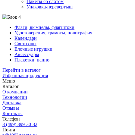
Пакеты со слотом
Упаковка-перевертыш
Флаги, вымпелы, флагштоки
Удостоверения, грамоты, полиграфия
Календари
Светозары
Елочные игрушки
Аксессуары
Плакетки, панно
Перейти в каталог
Избранная продукция
Меню
Каталог
О компании
Технологии
Доставка
Отзывы
Контакты
Телефон
8 (499) 399-30-32
Почта