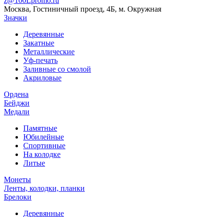
z@100Lpromo.ru
Москва, Гостиничный проезд, 4Б, м. Окружная
Значки
Деревянные
Закатные
Металлические
Уф-печать
Заливные со смолой
Акриловые
Ордена
Бейджи
Медали
Памятные
Юбилейные
Спортивные
На колодке
Литые
Монеты
Ленты, колодки, планки
Брелоки
Деревянные