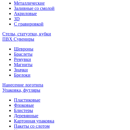
Металлические
Заливные со смолой
Акриловые
3D
C гравировкой
Стелы, статуэтки, кубки
ПВХ Сувениры
Шевроны
Браслеты
Ремувки
Магниты
Значки
Брелоки
Нанесение логотипа
Упаковка, футляры
Пластиковые
Флоковые
Блистеры
Деревянные
Картонная упаковка
Пакеты со слотом