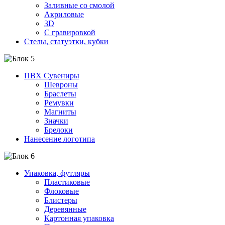
Заливные со смолой
Акриловые
3D
C гравировкой
Стелы, статуэтки, кубки
ПВХ Сувениры
Шевроны
Браслеты
Ремувки
Магниты
Значки
Брелоки
Нанесение логотипа
Упаковка, футляры
Пластиковые
Флоковые
Блистеры
Деревянные
Картонная упаковка