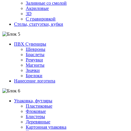
Заливные со смолой
Акриловые
3D
C гравировкой
Стелы, статуэтки, кубки
ПВХ Сувениры
Шевроны
Браслеты
Ремувки
Магниты
Значки
Брелоки
Нанесение логотипа
Упаковка, футляры
Пластиковые
Флоковые
Блистеры
Деревянные
Картонная упаковка