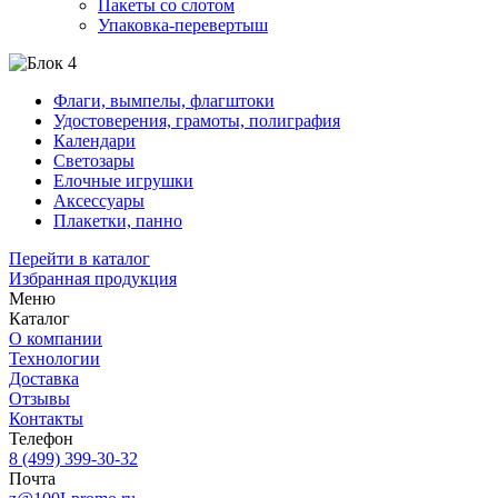
Пакеты со слотом
Упаковка-перевертыш
Флаги, вымпелы, флагштоки
Удостоверения, грамоты, полиграфия
Календари
Светозары
Елочные игрушки
Аксессуары
Плакетки, панно
Перейти в каталог
Избранная продукция
Меню
Каталог
О компании
Технологии
Доставка
Отзывы
Контакты
Телефон
8 (499) 399-30-32
Почта