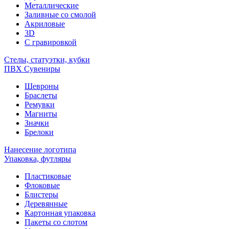
Металлические
Заливные со смолой
Акриловые
3D
C гравировкой
Стелы, статуэтки, кубки
ПВХ Сувениры
Шевроны
Браслеты
Ремувки
Магниты
Значки
Брелоки
Нанесение логотипа
Упаковка, футляры
Пластиковые
Флоковые
Блистеры
Деревянные
Картонная упаковка
Пакеты со слотом