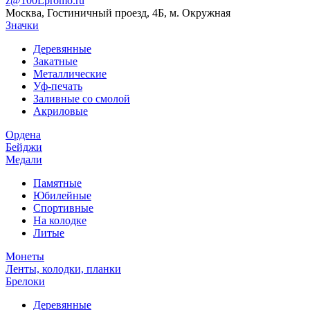
z@100Lpromo.ru
Москва, Гостиничный проезд, 4Б, м. Окружная
Значки
Деревянные
Закатные
Металлические
Уф-печать
Заливные со смолой
Акриловые
Ордена
Бейджи
Медали
Памятные
Юбилейные
Спортивные
На колодке
Литые
Монеты
Ленты, колодки, планки
Брелоки
Деревянные