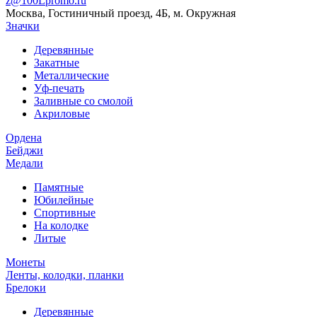
z@100Lpromo.ru
Москва, Гостиничный проезд, 4Б, м. Окружная
Значки
Деревянные
Закатные
Металлические
Уф-печать
Заливные со смолой
Акриловые
Ордена
Бейджи
Медали
Памятные
Юбилейные
Спортивные
На колодке
Литые
Монеты
Ленты, колодки, планки
Брелоки
Деревянные