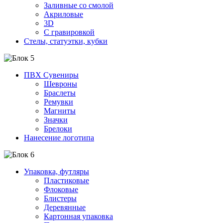
Заливные со смолой
Акриловые
3D
C гравировкой
Стелы, статуэтки, кубки
ПВХ Сувениры
Шевроны
Браслеты
Ремувки
Магниты
Значки
Брелоки
Нанесение логотипа
Упаковка, футляры
Пластиковые
Флоковые
Блистеры
Деревянные
Картонная упаковка