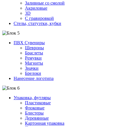
Заливные со смолой
Акриловые
3D
C гравировкой
Стелы, статуэтки, кубки
ПВХ Сувениры
Шевроны
Браслеты
Ремувки
Магниты
Значки
Брелоки
Нанесение логотипа
Упаковка, футляры
Пластиковые
Флоковые
Блистеры
Деревянные
Картонная упаковка