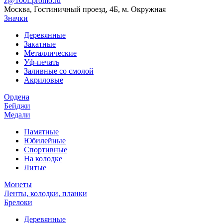
z@100Lpromo.ru
Москва, Гостиничный проезд, 4Б, м. Окружная
Значки
Деревянные
Закатные
Металлические
Уф-печать
Заливные со смолой
Акриловые
Ордена
Бейджи
Медали
Памятные
Юбилейные
Спортивные
На колодке
Литые
Монеты
Ленты, колодки, планки
Брелоки
Деревянные