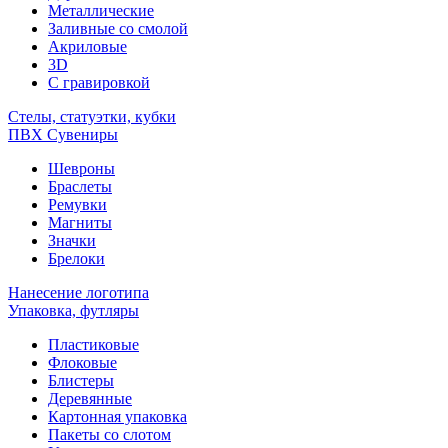
Металлические
Заливные со смолой
Акриловые
3D
C гравировкой
Стелы, статуэтки, кубки
ПВХ Сувениры
Шевроны
Браслеты
Ремувки
Магниты
Значки
Брелоки
Нанесение логотипа
Упаковка, футляры
Пластиковые
Флоковые
Блистеры
Деревянные
Картонная упаковка
Пакеты со слотом