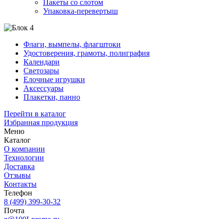
Пакеты со слотом
Упаковка-перевертыш
Флаги, вымпелы, флагштоки
Удостоверения, грамоты, полиграфия
Календари
Светозары
Елочные игрушки
Аксессуары
Плакетки, панно
Перейти в каталог
Избранная продукция
Меню
Каталог
О компании
Технологии
Доставка
Отзывы
Контакты
Телефон
8 (499) 399-30-32
Почта