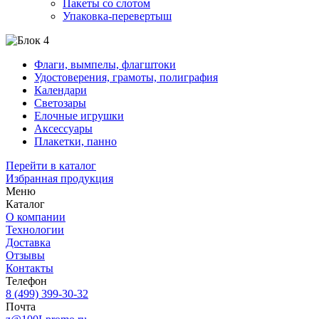
Пакеты со слотом
Упаковка-перевертыш
Флаги, вымпелы, флагштоки
Удостоверения, грамоты, полиграфия
Календари
Светозары
Елочные игрушки
Аксессуары
Плакетки, панно
Перейти в каталог
Избранная продукция
Меню
Каталог
О компании
Технологии
Доставка
Отзывы
Контакты
Телефон
8 (499) 399-30-32
Почта