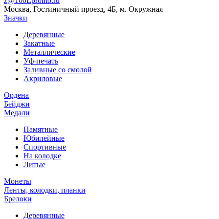
z@100Lpromo.ru
Москва, Гостиничный проезд, 4Б, м. Окружная
Значки
Деревянные
Закатные
Металлические
Уф-печать
Заливные со смолой
Акриловые
Ордена
Бейджи
Медали
Памятные
Юбилейные
Спортивные
На колодке
Литые
Монеты
Ленты, колодки, планки
Брелоки
Деревянные