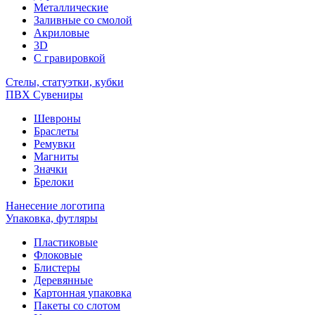
Металлические
Заливные со смолой
Акриловые
3D
C гравировкой
Стелы, статуэтки, кубки
ПВХ Сувениры
Шевроны
Браслеты
Ремувки
Магниты
Значки
Брелоки
Нанесение логотипа
Упаковка, футляры
Пластиковые
Флоковые
Блистеры
Деревянные
Картонная упаковка
Пакеты со слотом