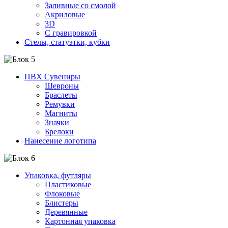
Заливные со смолой
Акриловые
3D
C гравировкой
Стелы, статуэтки, кубки
ПВХ Сувениры
Шевроны
Браслеты
Ремувки
Магниты
Значки
Брелоки
Нанесение логотипа
Упаковка, футляры
Пластиковые
Флоковые
Блистеры
Деревянные
Картонная упаковка