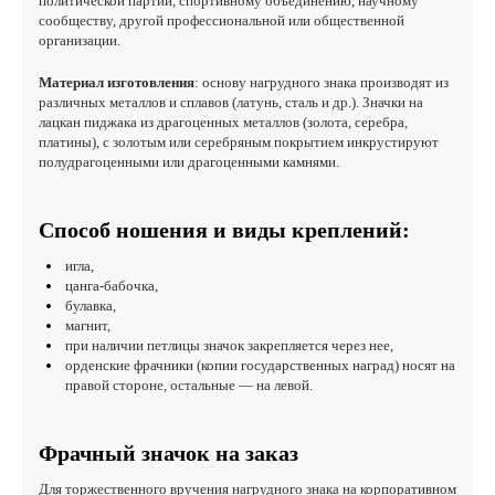
политической партии, спортивному объединению, научному
сообществу, другой профессиональной или общественной
организации.
Материал изготовления
: основу нагрудного знака производят из
различных металлов и сплавов (латунь, сталь и др.). Значки на
лацкан пиджака из драгоценных металлов (золота, серебра,
платины), с золотым или серебряным покрытием инкрустируют
полудрагоценными или драгоценными камнями.
Способ ношения и виды креплений:
игла,
цанга-бабочка,
булавка,
магнит,
при наличии петлицы значок закрепляется через нее,
орденские фрачники (копии государственных наград) носят на
правой стороне, остальные — на левой.
Фрачный значок на заказ
Для торжественного вручения нагрудного знака на корпоративном