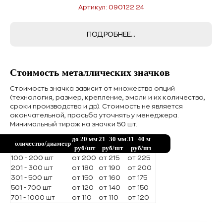
Артикул: 090122.24
ПОДРОБНЕЕ...
Стоимость металлических значков
Стоимость значка зависит от множества опций
(технология, размер, крепление, эмали и их количество,
сроки производства и др). Стоимость не является
окончательной, просьба уточнять у менеджера.
Минимальный тираж на значки 50 шт.
до 20 мм
21–30 мм
31–40 мм
Количество/диаметр
руб/шт
руб/шт
руб/шт
100 - 200 шт
от 200
от 215
от 225
201 - 300 шт
от 180
от 190
от 200
301 - 500 шт
от 150
от 160
от 175
501 - 700 шт
от 120
от 140
от 150
701 - 1000 шт
от 110
от 110
от 120