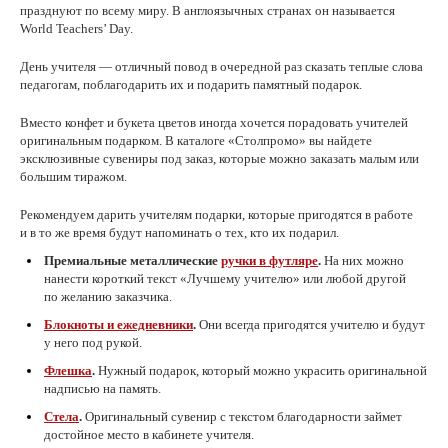
празднуют по всему миру. В англоязычных странах он называется
World Teachers’ Day.
День учителя — отличный повод в очередной раз сказать теплые слова
педагогам, поблагодарить их и подарить памятный подарок.
Вместо конфет и букета цветов иногда хочется порадовать учителей
оригинальным подарком. В каталоге «Столпромо» вы найдете
эксклюзивные сувениры под заказ, которые можно заказать малым или
большим тиражом.
Рекомендуем дарить учителям подарки, которые пригодятся в работе
и в то же время будут напоминать о тех, кто их подарил.
Премиальные металлические
ручки в футляре
.
На них можно
нанести короткий текст «Лучшему учителю» или любой другой
по желанию заказчика.
Блокноты и ежедневники
.
Они всегда пригодятся учителю и будут
у него под рукой.
Флешка
.
Нужный подарок, который можно украсить оригинальной
надписью на память.
Стела
.
Оригинальный сувенир с текстом благодарности займет
достойное место в кабинете учителя.