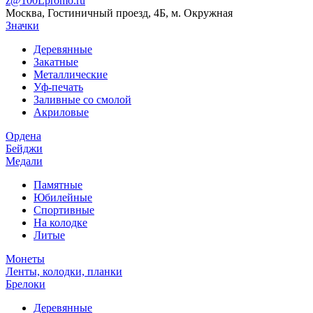
z@100Lpromo.ru
Москва, Гостиничный проезд, 4Б, м. Окружная
Значки
Деревянные
Закатные
Металлические
Уф-печать
Заливные со смолой
Акриловые
Ордена
Бейджи
Медали
Памятные
Юбилейные
Спортивные
На колодке
Литые
Монеты
Ленты, колодки, планки
Брелоки
Деревянные