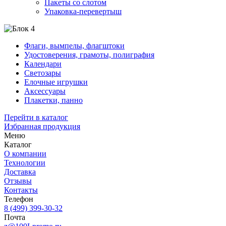
Пакеты со слотом
Упаковка-перевертыш
Флаги, вымпелы, флагштоки
Удостоверения, грамоты, полиграфия
Календари
Светозары
Елочные игрушки
Аксессуары
Плакетки, панно
Перейти в каталог
Избранная продукция
Меню
Каталог
О компании
Технологии
Доставка
Отзывы
Контакты
Телефон
8 (499) 399-30-32
Почта