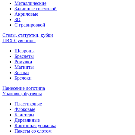
Металлические
Заливные со смолой
Акриловые
3D
C гравировкой
Стелы, статуэтки, кубки
ПВХ Сувениры
Шевроны
Браслеты
Ремувки
Магниты
Значки
Брелоки
Нанесение логотипа
Упаковка, футляры
Пластиковые
Флоковые
Блистеры
Деревянные
Картонная упаковка
Пакеты со слотом