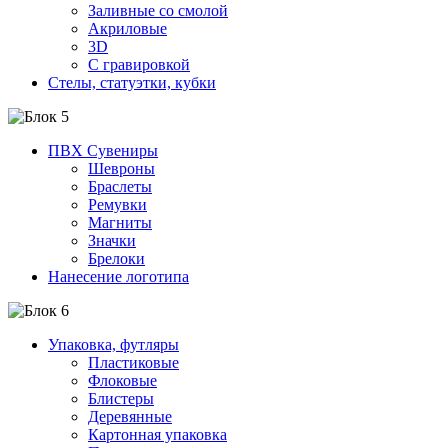
Заливные со смолой
Акриловые
3D
C гравировкой
Стелы, статуэтки, кубки
ПВХ Сувениры
Шевроны
Браслеты
Ремувки
Магниты
Значки
Брелоки
Нанесение логотипа
Упаковка, футляры
Пластиковые
Флоковые
Блистеры
Деревянные
Картонная упаковка