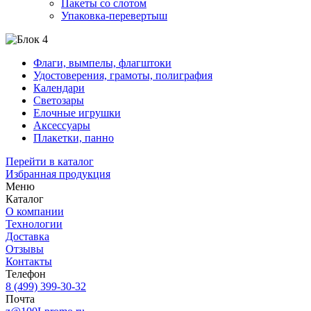
Пакеты со слотом
Упаковка-перевертыш
Флаги, вымпелы, флагштоки
Удостоверения, грамоты, полиграфия
Календари
Светозары
Елочные игрушки
Аксессуары
Плакетки, панно
Перейти в каталог
Избранная продукция
Меню
Каталог
О компании
Технологии
Доставка
Отзывы
Контакты
Телефон
8 (499) 399-30-32
Почта