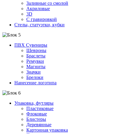
Заливные со смолой
Акриловые
3D
C гравировкой
Стелы, статуэтки, кубки
ПВХ Сувениры
Шевроны
Браслеты
Ремувки
Магниты
Значки
Брелоки
Нанесение логотипа
Упаковка, футляры
Пластиковые
Флоковые
Блистеры
Деревянные
Картонная упаковка