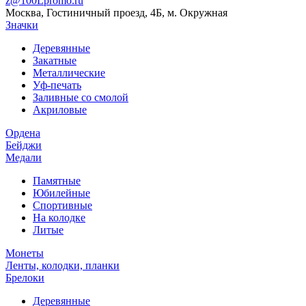
z@100Lpromo.ru
Москва, Гостиничный проезд, 4Б, м. Окружная
Значки
Деревянные
Закатные
Металлические
Уф-печать
Заливные со смолой
Акриловые
Ордена
Бейджи
Медали
Памятные
Юбилейные
Спортивные
На колодке
Литые
Монеты
Ленты, колодки, планки
Брелоки
Деревянные