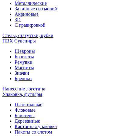
Металлические
Заливные со смолой
Акриловые
3D
C гравировкой
Стелы, статуэтки, кубки
ПВХ Сувениры
Шевроны
Браслеты
Ремувки
Магниты
Значки
Брелоки
Нанесение логотипа
Упаковка, футляры
Пластиковые
Флоковые
Блистеры
Деревянные
Картонная упаковка
Пакеты со слотом