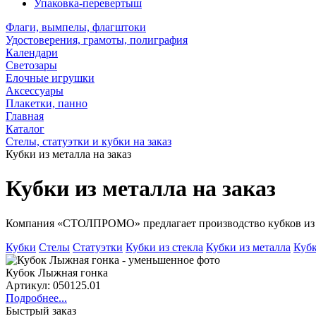
Упаковка-перевертыш
Флаги, вымпелы, флагштоки
Удостоверения, грамоты, полиграфия
Календари
Светозары
Елочные игрушки
Аксессуары
Плакетки, панно
Главная
Каталог
Стелы, статуэтки и кубки на заказ
Кубки из металла на заказ
Кубки из металла на заказ
Компания «СТОЛПРОМО» предлагает производство кубков из м
Кубки
Стелы
Статуэтки
Кубки из стекла
Кубки из металла
Кубк
Кубок Лыжная гонка
Артикул: 050125.01
Подробнее...
Быстрый заказ