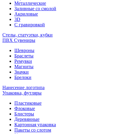
Металлические
Заливные со смолой
Акриловые
3D
C гравировкой
Стелы, статуэтки, кубки
ПВХ Сувениры
Шевроны
Браслеты
Ремувки
Магниты
Значки
Брелоки
Нанесение логотипа
Упаковка, футляры
Пластиковые
Флоковые
Блистеры
Деревянные
Картонная упаковка
Пакеты со слотом