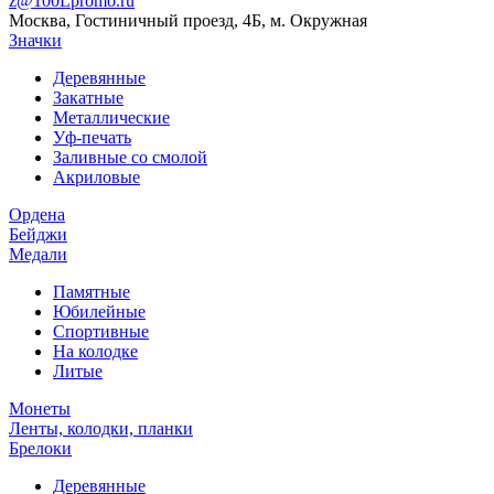
z@100Lpromo.ru
Москва, Гостиничный проезд, 4Б, м. Окружная
Значки
Деревянные
Закатные
Металлические
Уф-печать
Заливные со смолой
Акриловые
Ордена
Бейджи
Медали
Памятные
Юбилейные
Спортивные
На колодке
Литые
Монеты
Ленты, колодки, планки
Брелоки
Деревянные