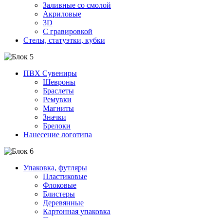
Заливные со смолой
Акриловые
3D
C гравировкой
Стелы, статуэтки, кубки
ПВХ Сувениры
Шевроны
Браслеты
Ремувки
Магниты
Значки
Брелоки
Нанесение логотипа
Упаковка, футляры
Пластиковые
Флоковые
Блистеры
Деревянные
Картонная упаковка