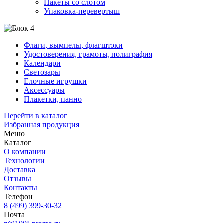
Пакеты со слотом
Упаковка-перевертыш
Флаги, вымпелы, флагштоки
Удостоверения, грамоты, полиграфия
Календари
Светозары
Елочные игрушки
Аксессуары
Плакетки, панно
Перейти в каталог
Избранная продукция
Меню
Каталог
О компании
Технологии
Доставка
Отзывы
Контакты
Телефон
8 (499) 399-30-32
Почта